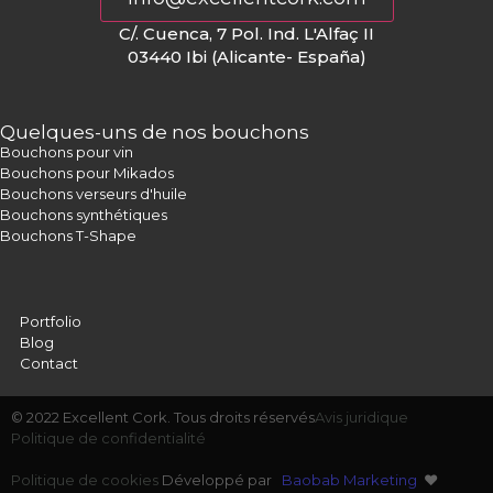
C/. Cuenca, 7 Pol. Ind. L'Alfaç II
03440 Ibi (Alicante- España)
Quelques-uns de nos bouchons
Bouchons pour vin
Bouchons pour Mikados
Bouchons verseurs d'huile
Bouchons synthétiques
Bouchons T-Shape
Portfolio
Blog
Contact
© 2022 Excellent Cork. Tous droits réservés
Avis juridique
Politique de confidentialité
Politique de cookies
Développé par
Baobab Marketing
❤️