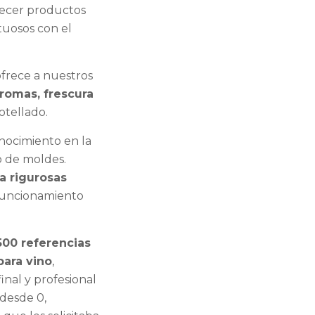
frecer productos
tuosos con el
frece a nuestros
romas, frescura
tellado.
onocimiento en la
o de moldes.
a rigurosas
funcionamiento
00 referencias
para vino
,
inal y profesional
 desde 0,