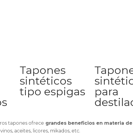
Tapones
Tapon
sintéticos
sintéti
tipo espigas
para
os
destila
tros tapones ofrece
grandes beneficios en materia de
 vino
s, aceites, licores,
mikados,
e
tc
.