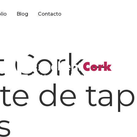
lio
Blog
Contacto
t Cork –
te de ta
s