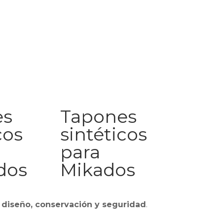
es
Tapones
cos
sintéticos
para
dos
Mikados
 diseño, conservación y seguridad
.