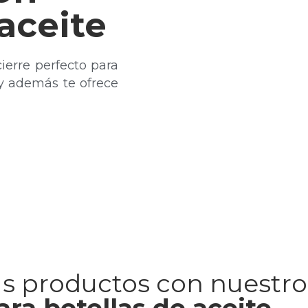
aceite
cierre perfecto para
 y además te ofrece
tus productos con nuestr
ara botellas de aceite