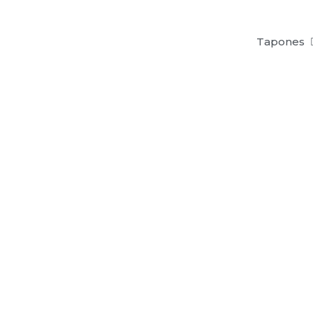
Tapones
Tapón 
Un
tapón dosificador de 
aprovechamiento de todo el p