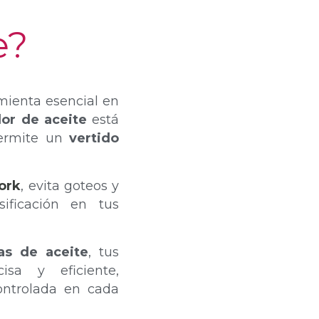
e?
mienta esencial en
or de aceite
está
permite un
vertido
ork
, evita goteos y
ificación en tus
las de aceite
, tus
sa y eficiente,
ontrolada en cada