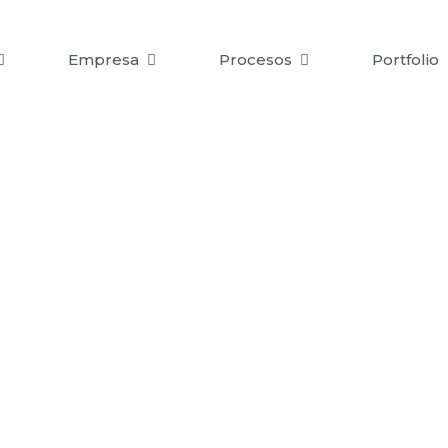
Empresa
Procesos
Portfolio
dosificador de
aceite
de
Excellent
Cork
es el
cierre perfecto
par
roducto
. Se puede utilizar desde el embotellado 
gota cuenta.