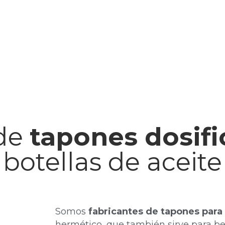
 de
tapones dosif
botellas de aceite
Somos
fabricantes de tapones para
hermético, que también sirve para be