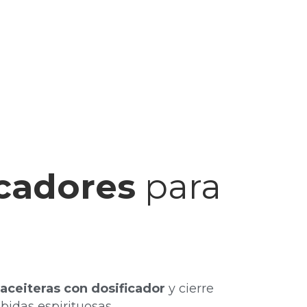
icadores
para
 aceiteras con dosificador
y cierre
bidas espirituosas.