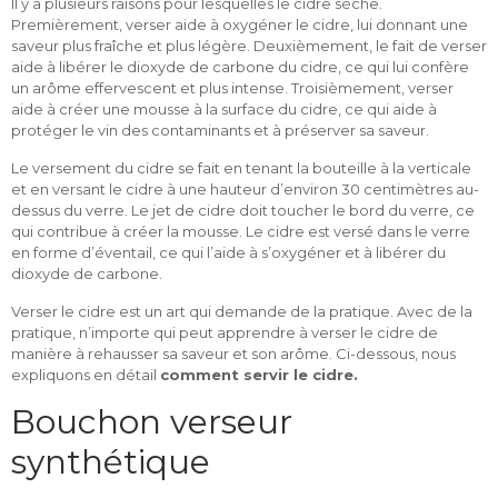
Il y a plusieurs raisons pour lesquelles le cidre sèche.
Premièrement, verser aide à oxygéner le cidre, lui donnant une
saveur plus fraîche et plus légère. Deuxièmement, le fait de verser
aide à libérer le dioxyde de carbone du cidre, ce qui lui confère
un arôme effervescent et plus intense. Troisièmement, verser
aide à créer une mousse à la surface du cidre, ce qui aide à
protéger le vin des contaminants et à préserver sa saveur.
Le versement du cidre se fait en tenant la bouteille à la verticale
et en versant le cidre à une hauteur d’environ 30 centimètres au-
dessus du verre. Le jet de cidre doit toucher le bord du verre, ce
qui contribue à créer la mousse. Le cidre est versé dans le verre
en forme d’éventail, ce qui l’aide à s’oxygéner et à libérer du
dioxyde de carbone.
Verser le cidre est un art qui demande de la pratique. Avec de la
pratique, n’importe qui peut apprendre à verser le cidre de
manière à rehausser sa saveur et son arôme. Ci-dessous, nous
expliquons en détail
comment servir le cidre.
Bouchon verseur
synthétique