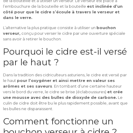
de la bouteille et à utiliser un verseur. Le verseur est placé à
l’embouchure de la bouteille et la bouteille
est inclinée d’un
côté pour que le cidre s’écoule à travers le verseur et
dans le verre.
L’alternative la plus pratique consiste à utiliser un
bouchon
verseur,
conçu pour verser le cidre par une ouverture spéciale
sans avoir à retirer le bouchon.
Pourquoi le cidre est-il versé
par le haut ?
Dans la tradition des cidriculteurs asturiens, le cidre est versé par
le haut
pour l’oxygéner et ainsi mettre en valeur ses
arômes et ses saveurs
. En tombant d’une certaine hauteur
vers le bord du verre, le cidre se brise (éclaboussures)
et crée
une mousse avec des bulles de dioxyde de carbone.
Le
culin de cidre doit être bu le plus rapidement possible, avant que
les bulles ne disparaissent.
Comment fonctionne un
bouchon verseur à cidre ?