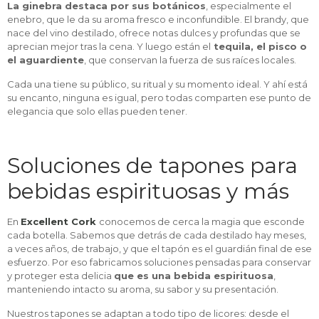
La ginebra destaca por sus botánicos
, especialmente el
enebro, que le da su aroma fresco e inconfundible. El brandy, que
nace del vino destilado, ofrece notas dulces y profundas que se
aprecian mejor tras la cena. Y luego están el
tequila, el pisco o
el aguardiente
, que conservan la fuerza de sus raíces locales.
Cada una tiene su público, su ritual y su momento ideal. Y ahí está
su encanto, ninguna es igual, pero todas comparten ese punto de
elegancia que solo ellas pueden tener.
Soluciones de tapones para
bebidas espirituosas y más
En
Excellent Cork
conocemos de cerca la magia que esconde
cada botella. Sabemos que detrás de cada destilado hay meses,
a veces años, de trabajo, y que el tapón es el guardián final de ese
esfuerzo. Por eso fabricamos soluciones pensadas para conservar
y proteger esta delicia
que es una bebida espirituosa
,
manteniendo intacto su aroma, su sabor y su presentación.
Nuestros tapones se adaptan a todo tipo de licores: desde el