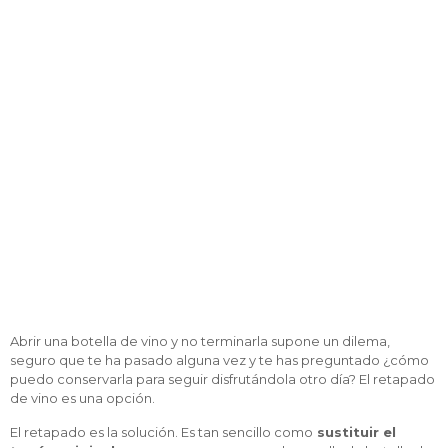
botellas de vino
Abrir una botella de vino y no terminarla supone un dilema,
seguro que te ha pasado alguna vez y te has preguntado ¿cómo
puedo conservarla para seguir disfrutándola otro día? El retapado
de vino es una opción.
El retapado es la solución. Es tan sencillo como
sustituir el