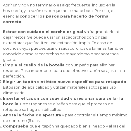
Abrir un vino y no terminarlo es algo frecuente, incluso en la
hostelería, y la razón es porque no se hace bien. Por ello, es
esencial
conocer los pasos para hacerlo de forma
correcta:
Extrae con cuidado el corcho original
sin fragmentarlo ni
dejar restos. Se puede usar un sacacorchos con pinzas
extractoras que faciliten una extracción limpia. En caso de
corchos viejos puedes usar un sacacorchos de láminas, también
conocido como sacacorchos de mayordomo o sacacorchos
gitano.
Limpia el cuello de la botella
con un paño para eliminar
residuos. Paso importante para que el nuevo tapón se ajuste a la
perfección.
Elegir un tapón sintético nuevo específico para retapado
.
Estos son de alta calidad y utilizan materiales aptos para uso
alimentario.
Insertar el tapón con suavidad y presionar para sellar la
botella
. Estos tapones se diseñan para que el proceso de
retapado se haga sin dificultad.
Anota la fecha de apertura
y para controlar el tiempo máximo
de consumo (5 días).
Comprueba
que el tapón ha quedado bien alineado y al ras del