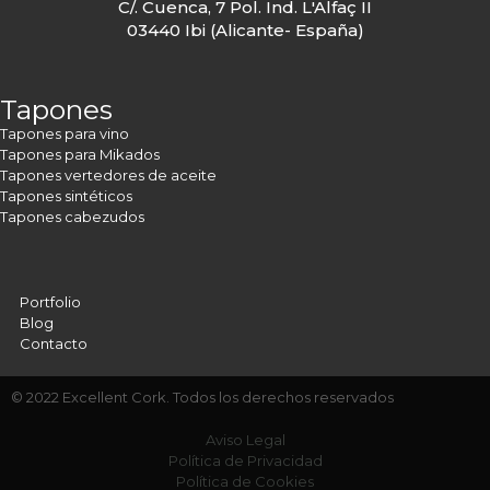
C/. Cuenca, 7 Pol. Ind. L'Alfaç II
03440 Ibi (Alicante- España)
Tapones
Tapones para vino
Tapones para Mikados
Tapones vertedores de aceite
Tapones sintéticos
Tapones cabezudos
Portfolio
Blog
Contacto
© 2022 Excellent Cork. Todos los derechos reservados
Aviso Legal
Política de Privacidad
Política de Cookies